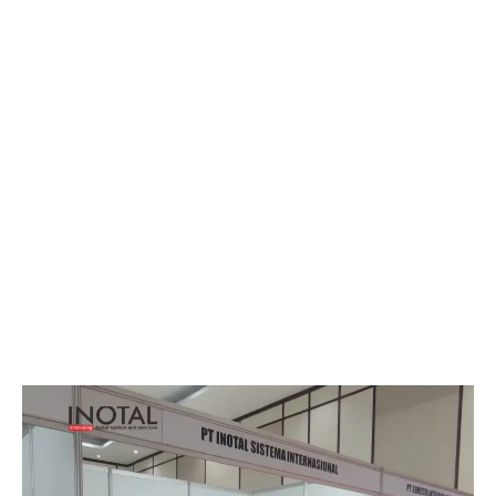
Hemat Biaya Operasional
Akses cepat ke Tenaga Ahli Spesialis
Perekrutan yang Efektif & Efisien
Fleksibel sesuai Kebutuhan Bisnis Anda
DISKUSIKAN KEBUTUHAN TIM TI ANDA