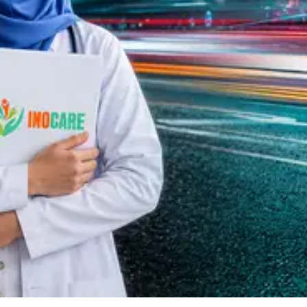
Sakit Indonesia
INOCARE adalah platform Hospital Information
System yang membantu rumah sakit meningkatkan
efisiensi operasional, kualitas layanan, dan
kepatuhan regulasi.
PELAJARI SOLUSI DIGITAL KAMI