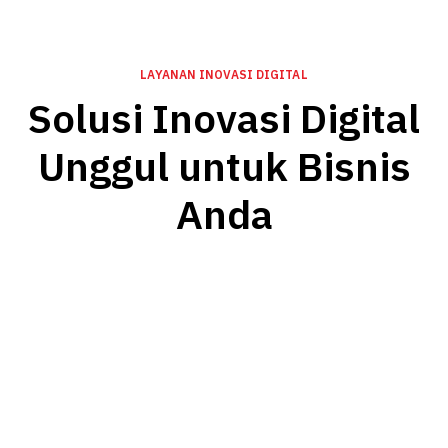
LAYANAN INOVASI DIGITAL
Solusi Inovasi Digital
Unggul untuk Bisnis
Anda
SOFTWARE DEVELOPMENT
Menjalankan siklus pengembangan perangkat
lunak (SDLC) secara menyeluruh, dengan
metodologi manajemen proyek yang tepat dan
efisien, bersama tim yang profesional.